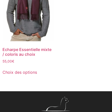
Echarpe Essentielle mixte
/ coloris au choix
55,00
€
Choix des options