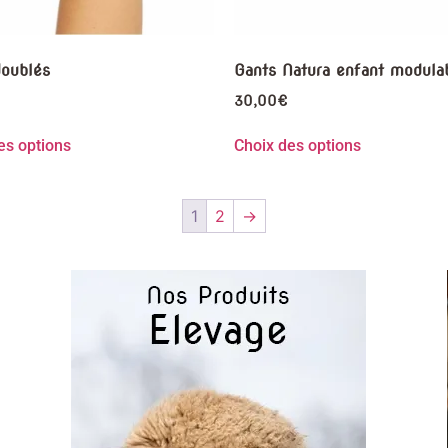
doublés
Gants Natura enfant modula
30,00
€
es options
Choix des options
1
2
→