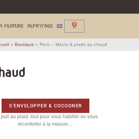
0
A FILATURE
ALPA’N’AGE
cueil
»
Boutique
»
Perù – Mains & pieds au chaud
haud
S'ENVELOPPER & COCOONER
pull au plaid, tout pour vous habiller ou vous
réconforter à la maison…