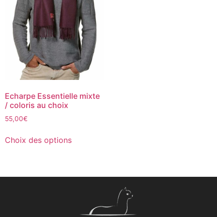
Echarpe Essentielle mixte
/ coloris au choix
55,00
€
Choix des options