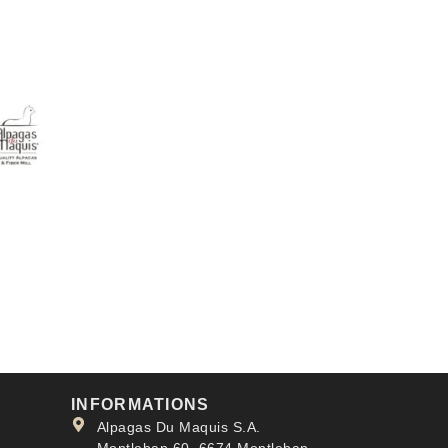
INFORMATIONS
Alpagas Du Maquis S.A.
Montleban 60, 6674 Montleban