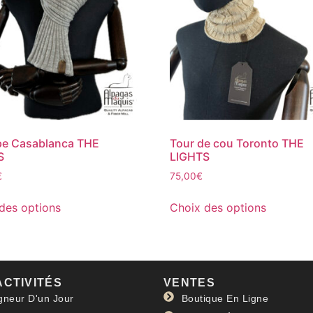
pe Casablanca THE
Tour de cou Toronto THE
S
LIGHTS
€
75,00
€
des options
Choix des options
ACTIVITÉS
VENTES
gneur D'un Jour
Boutique En Ligne