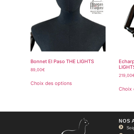
Bonnet El Paso THE LIGHTS
Echar
LIGHT
89,00
€
219,00
Choix des options
Choix 
NOS 
Soi