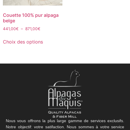
Couette 100% pur alpaga
belge
441,00
€
–
871,00
€
Choix des options
Nous vous offrons la plus large gamme de services exclusifs.
Notre objectif: votre satifaction. Nous sommes à votre service