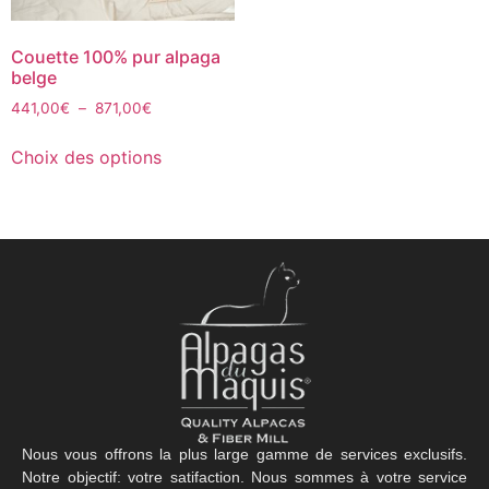
Couette 100% pur alpaga
belge
441,00
€
–
871,00
€
Choix des options
Nous vous offrons la plus large gamme de services exclusifs.
Notre objectif: votre satifaction. Nous sommes à votre service