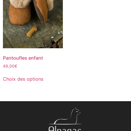
Pantoufles enfant
49,00
€
Choix des options