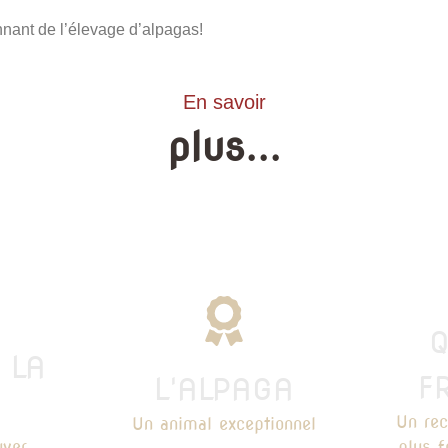
nant de l’élevage d’alpagas!
En savoir
plus...
Q
 LA
F
L'ALPAGA
Un rec
Un animal exceptionnel
ver.
plus 