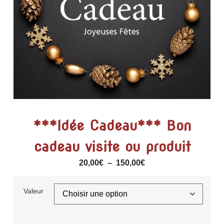
***Idée Cadeau*** Bon
cadeau visite ou produit
20,00
€
–
150,00
€
Valeur