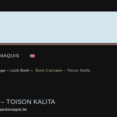
 MAQUIS
age
»
Look Book
»
Etole Canopée – Toison Kalita
– TOISON KALITA
gasdumaquis.be