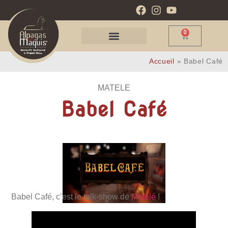
0
Accueil
»
Babel Café
MATELE
Babel Café
Babel Café, c’est le talk-show de
Matélé
!