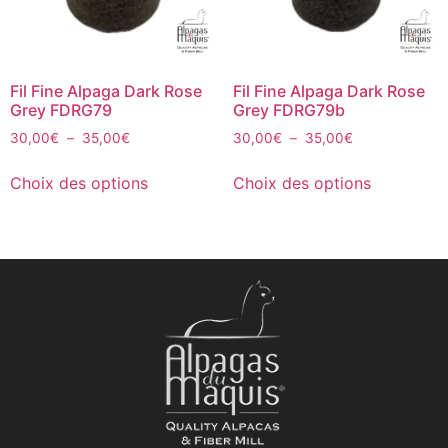
Fil Fine Alpaga Dark Rose
Fil Fine Alpaga Dark Rose
Grey FDRG79
Grey FDRG79b
30,00
€
–
35,00
€
30,00
€
–
35,00
€
Choix des options
Choix des options