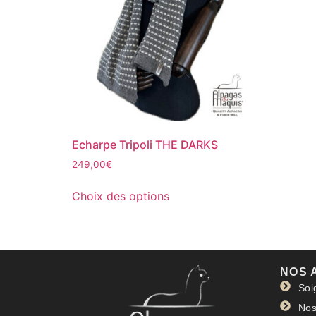
Echarpe Tripoli THE DARKS
249,00
€
Choix des options
NOS 
Soi
Nos