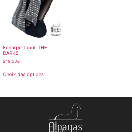
Echarpe Tripoli THE
DARKS
249,00
€
Choix des options