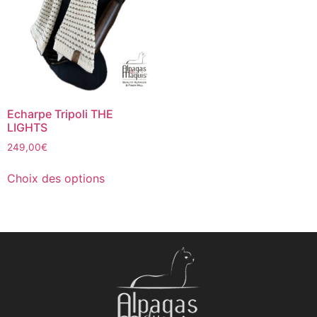
Echarpe Tripoli THE
LIGHTS
249,00
€
Choix des options