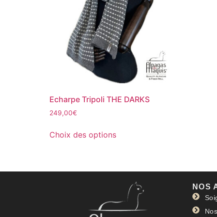
Echarpe Tripoli THE DARKS
249,00
€
Choix des options
NOS 
Soi
Nos