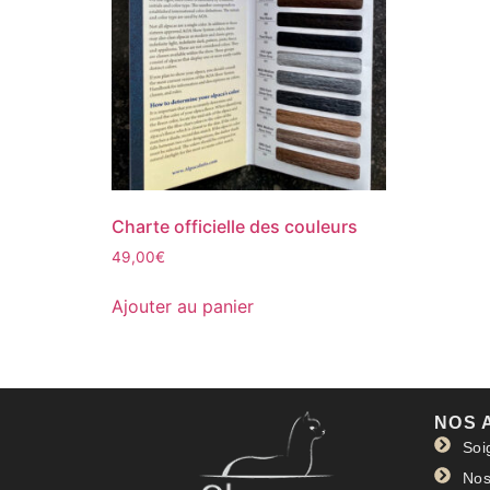
Charte officielle des couleurs
49,00
€
Ajouter au panier
NOS 
Soi
Nos