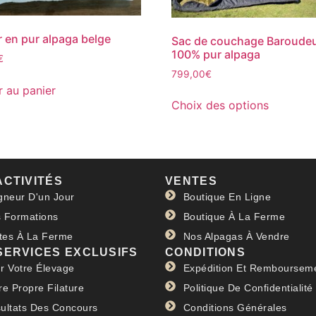
er en pur alpaga belge
Sac de couchage Baroude
100% pur alpaga
€
799,00
€
r au panier
Choix des options
ACTIVITÉS
VENTES
gneur D'un Jour
Boutique En Ligne
 Formations
Boutique À La Ferme
ites À La Ferme
Nos Alpagas À Vendre
SERVICES EXCLUSIFS
CONDITIONS
r Votre Élevage
Expédition Et Remboursem
re Propre Filature
Politique De Confidentialité
ultats Des Concours
Conditions Générales