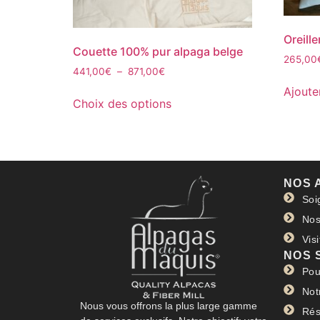
Oreill
Couette 100% pur alpaga belge
265,00
441,00
€
–
871,00
€
Ajoute
Choix des options
NOS 
Soi
Nos
Vis
NOS 
Pou
Not
Nous vous offrons la plus large gamme
Rés