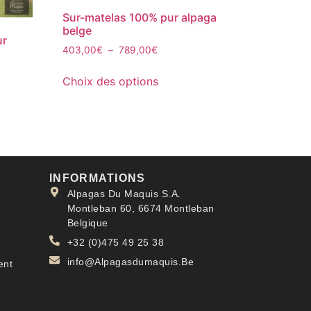
Sur-matelas 100% pur alpaga
belge
ur
403,00
€
–
789,00
€
Choix des options
INFORMATIONS
Alpagas Du Maquis S.A.
Montleban 60, 6674 Montleban
Belgique
+32 (0)475 49 25 38
info@Alpagasdumaquis.Be
ent