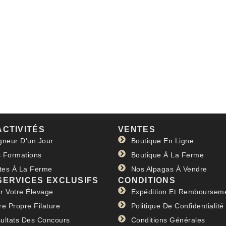
ACTIVITÉS
VENTES
gneur D'un Jour
Boutique En Ligne
 Formations
Boutique À La Ferme
ites À La Ferme
Nos Alpagas À Vendre
SERVICES EXCLUSIFS
CONDITIONS
r Votre Élevage
Expédition Et Remboursem
re Propre Filature
Politique De Confidentialité
ultats Des Concours
Conditions Générales