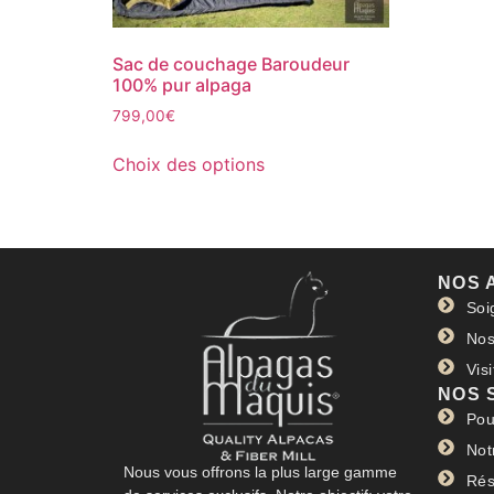
Sac de couchage Baroudeur
100% pur alpaga
799,00
€
Choix des options
NOS 
Soi
Nos
Vis
NOS 
Pou
Not
Nous vous offrons la plus large gamme
Rés