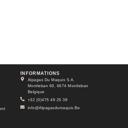
INFORMATIONS
Alpagas Du Maquis S.A.
Montleban 60, 6674 Montleban
Belgique
+32 (0)475 49 25 38
info@Alpagasdumaquis.Be
ent