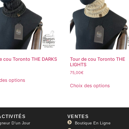
de cou Toronto THE DARKS
Tour de cou Toronto THE
LIGHTS
75,00
€
des options
Choix des options
ACTIVITÉS
VENTES
gneur D'un Jour
Boutique En Ligne