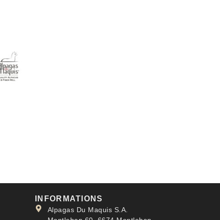
INFORMATIONS
Alpagas Du Maquis S.A.
Montleban 60, 6674 Montleban