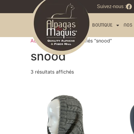
Suivez-nous :
BOUTIQUE
NOS 
Accueil
/ Produits identifiés “snood”
snood
3 résultats affichés