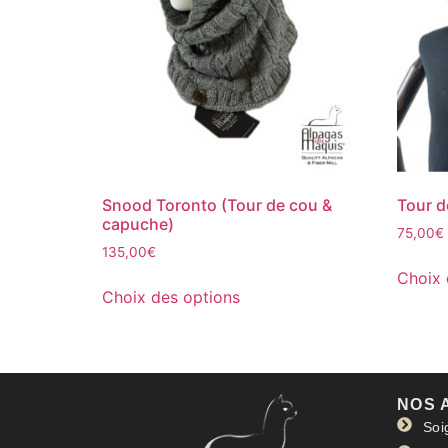
Snood Toronto (Tour de cou &
Tour 
capuche)
75,00
€
135,00
€
Choix 
Choix des options
NOS 
Soi