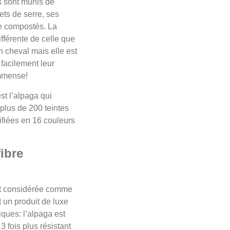
ns sont munis de
ets de serre, ses
re compostés. La
fférente de celle que
n cheval mais elle est
 facilement leur
immense!
st l’alpaga qui
 plus de 200 teintes
ifiées en 16 couleurs
ibre
tait considérée comme
t un produit de luxe
iques: l’alpaga est
 fois plus résistant