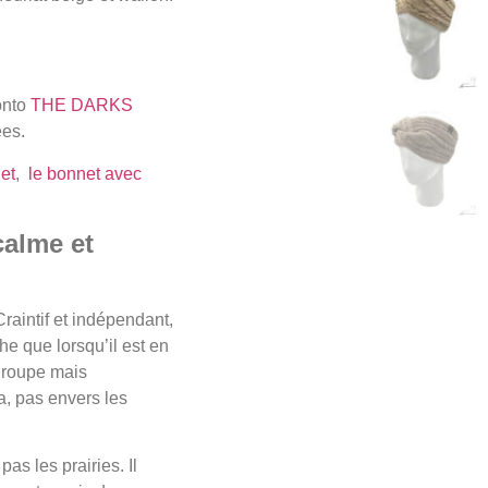
onto
THE DARKS
ées.
et
,
le bonnet avec
calme et
 Craintif et indépendant,
he que lorsqu’il est en
 groupe mais
, pas envers les
as les prairies. Il