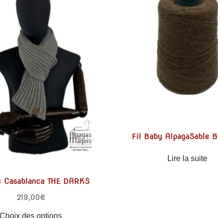
Fil Baby AlpagaSable
Lire la suite
e Casablanca THE DARKS
219,00
€
Choix des options