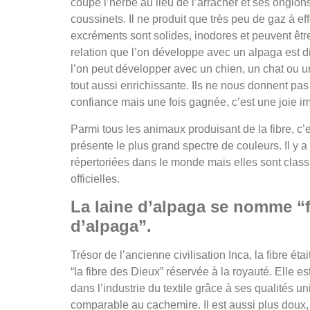
coupe l’herbe au lieu de l’arracher et ses onglo
coussinets. Il ne produit que très peu de gaz à eff
excréments sont solides, inodores et peuvent êt
relation que l’on développe avec un alpaga est di
l’on peut développer avec un chien, un chat ou u
tout aussi enrichissante. Ils ne nous donnent pas
confiance mais une fois gagnée, c’est une joie 
Parmi tous les animaux produisant de la fibre, c’e
présente le plus grand spectre de couleurs. Il y a
répertoriées dans le monde mais elles sont class
officielles.
La laine d’alpaga se nomme “f
d’alpaga”.
Trésor de l’ancienne civilisation Inca, la fibre é
“la fibre des Dieux” réservée à la royauté. Elle es
dans l’industrie du textile grâce à ses qualités un
comparable au cachemire. Il est aussi plus doux, 3