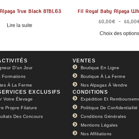
 Alpaga True Black BTBL63
Fil Royal Baby Alpaga W
50,00
€
–
55,00
Lire la suite
Choix des option
ACTIVITÉS
VENTES
gneur D'un Jour
Boutique En Ligne
 Formations
Boutique À La Ferme
ites À La Ferme
Nos Alpagas À Vendre
SERVICES EXCLUSIFS
CONDITIONS
r Votre Élevage
Expédition Et Remboursem
re Propre Filature
Politique De Confidentialité
ultats Des Concours
Conditions Générales
Mentions Légales
Nos Affiliations