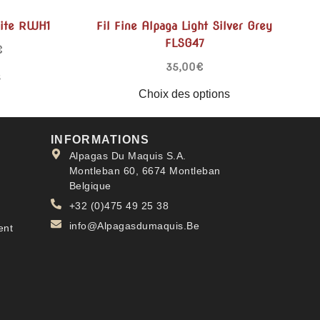
hite RWH1
Fil Fine Alpaga Light Silver Grey
FLSG47
€
35,00
€
s
Choix des options
INFORMATIONS
Alpagas Du Maquis S.A.
Montleban 60, 6674 Montleban
Belgique
+32 (0)475 49 25 38
info@Alpagasdumaquis.Be
ent