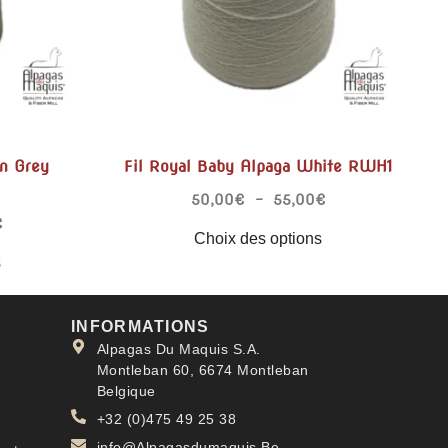
n Grey
Fil Royal Baby Alpaga White RWH1
50,00
€
–
55,00
€
€
Choix des options
s
INFORMATIONS
Alpagas Du Maquis S.A.
Montleban 60, 6674 Montleban
Belgique
+32 (0)475 49 25 38
info@Alpagasdumaquis.Be