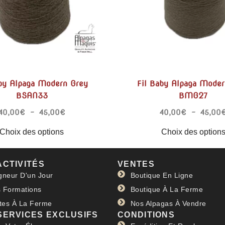
aby Alpaga Modern Grey
Fil Baby Alpaga Moder
BSAN33
BMG27
40,00
€
–
45,00
€
40,00
€
–
45,00
Choix des options
Choix des option
ACTIVITÉS
VENTES
gneur D'un Jour
Boutique En Ligne
 Formations
Boutique À La Ferme
ites À La Ferme
Nos Alpagas À Vendre
SERVICES EXCLUSIFS
CONDITIONS