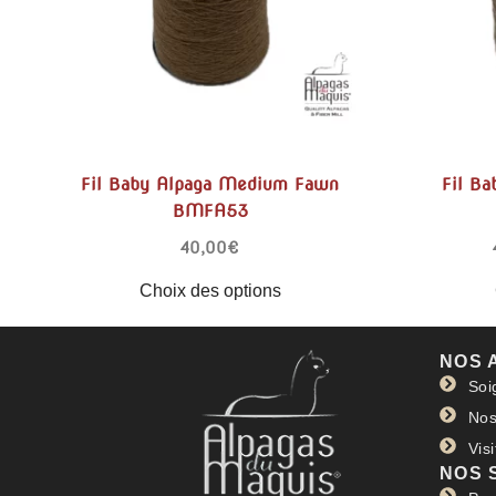
Fil Baby Alpaga Medium Fawn
Fil B
BMFA53
40,00
€
Choix des options
NOS 
Soi
Nos
Vis
NOS 