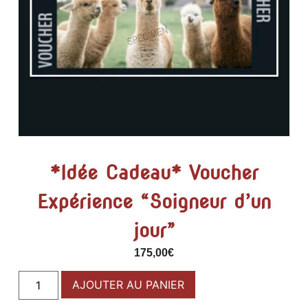
*Idée Cadeau* Voucher
Expérience “Soigneur d’un
jour”
175,00
€
AJOUTER AU PANIER