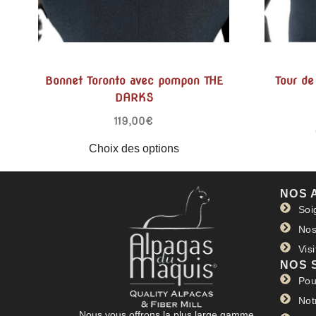
Bonnet Toronto avec pompon THE
Tour d
DARKS
119,00
€
Choix des options
NOS 
Soi
Nos
Vis
NOS 
Pou
Not
Nous vous offrons la plus large gamme