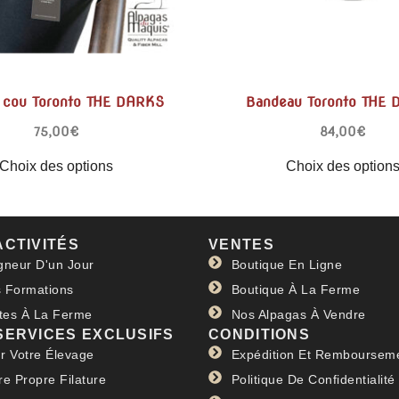
e cou Toronto THE DARKS
Bandeau Toronto THE
75,00
€
84,00
€
Choix des options
Choix des option
ACTIVITÉS
VENTES
gneur D'un Jour
Boutique En Ligne
 Formations
Boutique À La Ferme
ites À La Ferme
Nos Alpagas À Vendre
SERVICES EXCLUSIFS
CONDITIONS
r Votre Élevage
Expédition Et Remboursem
re Propre Filature
Politique De Confidentialité