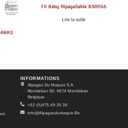
Fil Baby AlpagaSable BSAN55
Lire la suite
 DARKS
s
INFORMATIONS
Alpagas Du Maquis S.A.
Montleban 60, 6674 Montleban
Belgique
+32 (0)475 49 25 38
info@Alpagasdumaquis.Be
ent