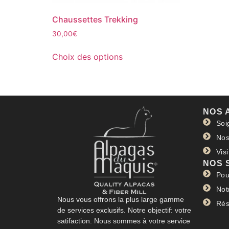
Chaussettes Trekking
30,00
€
Choix des options
NOS 
Soi
Nos
Vis
NOS 
Pou
Not
Nous vous offrons la plus large gamme
Rés
de services exclusifs. Notre objectif: votre
satifaction. Nous sommes à votre service