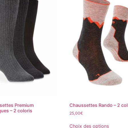
settes Premium
Chaussettes Rando – 2 col
ques – 2 coloris
25,00
€
Choix des options