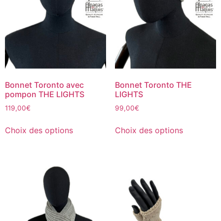
Bonnet Toronto avec
Bonnet Toronto THE
pompon THE LIGHTS
LIGHTS
119,00
€
99,00
€
Choix des options
Choix des options