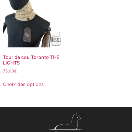
Tour de cou Toronto THE
LIGHTS
75,00
€
Choix des options