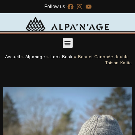
Follow us :
ALPAGAS DU MAQUIS – ALPACA BREEDING – SPINNING MILL – SHOP
Accueil
»
Alpanage
»
Look Book
»
Bonnet Canopée double -
Toison Kalita