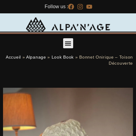
Follow us :
ALPAGAS DU MAQUIS – ALPACA BREEDING – SPINNING MILL – SHOP
Accueil
»
Alpanage
»
Look Book
»
Bonnet Onirique – Toison
Découverte