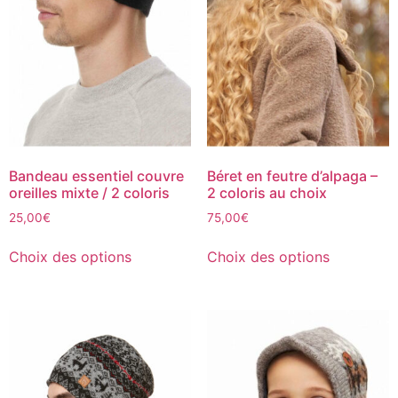
Bandeau essentiel couvre
Béret en feutre d’alpaga –
oreilles mixte / 2 coloris
2 coloris au choix
25,00
€
75,00
€
Choix des options
Choix des options