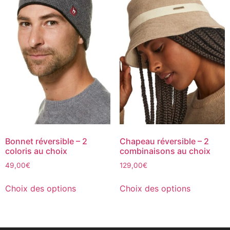
Bonnet réversible – 2
Chapeau réversible – 2
coloris au choix
combinaisons au choix
49,00
€
129,00
€
Choix des options
Choix des options