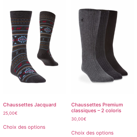
Chaussettes Jacquard
Chaussettes Premium
classiques – 2 coloris
25,00
€
30,00
€
Choix des options
Choix des options