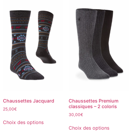
Chaussettes Jacquard
Chaussettes Premium
classiques – 2 coloris
25,00
€
30,00
€
Choix des options
Choix des options