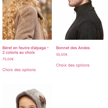
Béret en feutre d’alpaga –
Bonnet des Andes
2 coloris au choix
55,00
€
75,00
€
Choix des options
Choix des options