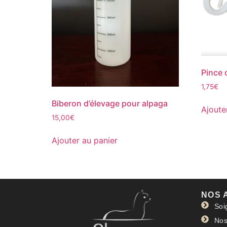
Pince 
1,75
€
Biberon d’élevage pour alpaga
Ajoute
15,00
€
Ajouter au panier
NOS 
Soi
Nos