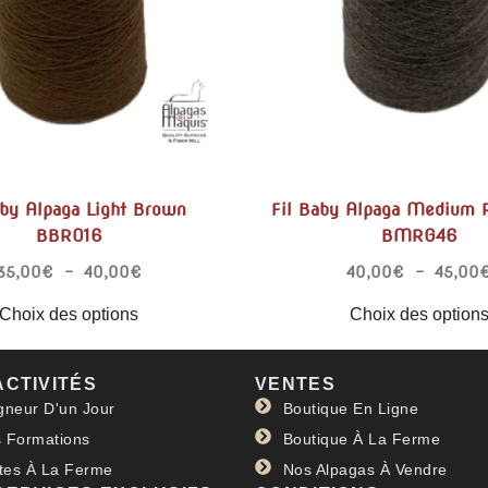
aby Alpaga Light Brown
Fil Baby Alpaga Medium 
BBRO16
BMRG46
35,00
€
–
40,00
€
40,00
€
–
45,00
Choix des options
Choix des option
ACTIVITÉS
VENTES
gneur D'un Jour
Boutique En Ligne
 Formations
Boutique À La Ferme
ites À La Ferme
Nos Alpagas À Vendre