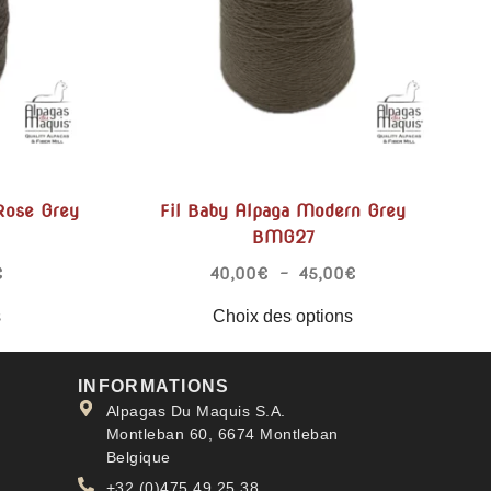
Rose Grey
Fil Baby Alpaga Modern Grey
BMG27
€
40,00
€
–
45,00
€
s
Choix des options
INFORMATIONS
Alpagas Du Maquis S.A.
Montleban 60, 6674 Montleban
Belgique
+32 (0)475 49 25 38