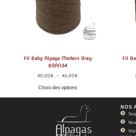
Fil Baby Alpaga Modern Grey
Fil B
BSAN34
40,00
€
–
45,00
€
Choix des options
NOS 
Soi
Nos
Vis