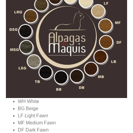
WH White
BG Beige
LF Light Fawn
MF Medium Fawn
DF Dark Fawn