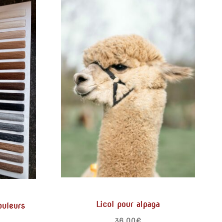
Licol pour alpaga
ouleurs
36,00
€