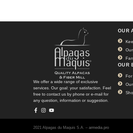
OUR 
Kee
Our
Far
OUR 
For
We offer a wide range of exclusive
Our
services. Our goal: your satisfaction. Feel
Sho
free to contact us by phone or e-mail for
any question, information or suggestion.
2021 Alpagas du Maquis S.A. –
armedia.pro