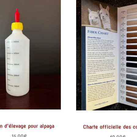
n d’élevage pour alpaga
Charte officielle des c
15,00
€