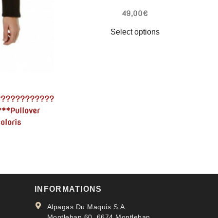
49,00
€
Select options
????????????
*Pullover
oloris
INFORMATIONS
Alpagas Du Maquis S.A.
Montleban 60, 6674 Montleban