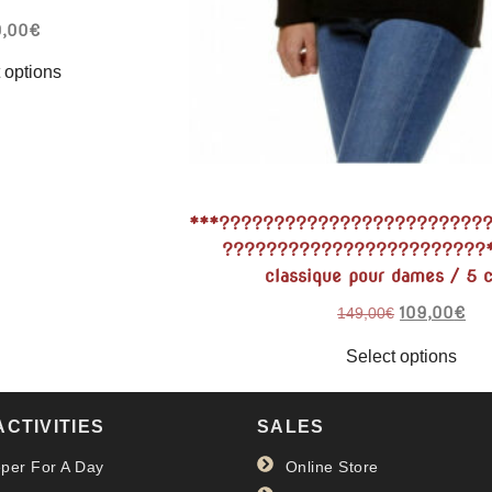
,00
€
 options
***????????????????????????
????????????????????????**
classique pour dames / 5 c
109,00
€
149,00
€
Select options
ACTIVITIES
SALES
per For A Day
Online Store