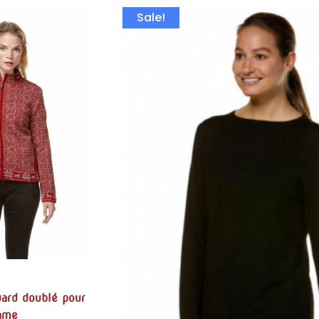
Sale!
uard doublé pour
ame