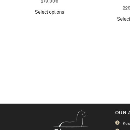
279,00
€
229
Select options
Select
OUR 
Kee