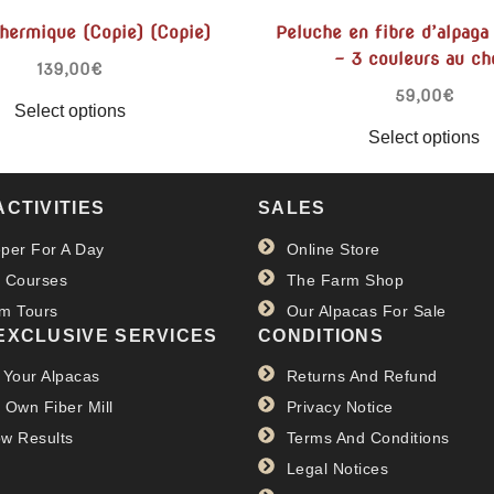
thermique (Copie) (Copie)
Peluche en fibre d’alpag
– 3 couleurs au ch
139,00
€
59,00
€
Select options
Select options
ACTIVITIES
SALES
per For A Day
Online Store
 Courses
The Farm Shop
m Tours
Our Alpacas For Sale
EXCLUSIVE SERVICES
CONDITIONS
 Your Alpacas
Returns And Refund
 Own Fiber Mill
Privacy Notice
w Results
Terms And Conditions
Legal Notices