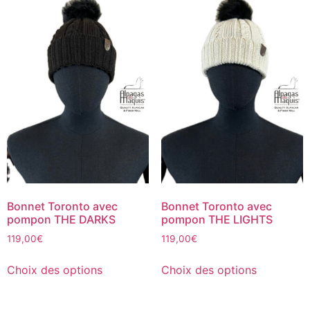
Bonnet Toronto avec
Bonnet Toronto avec
pompon THE DARKS
pompon THE LIGHTS
119,00
€
119,00
€
Choix des options
Choix des options