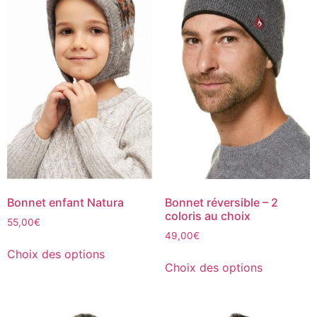
Bonnet enfant Natura
Bonnet réversible – 2
coloris au choix
55,00
€
49,00
€
Choix des options
Choix des options