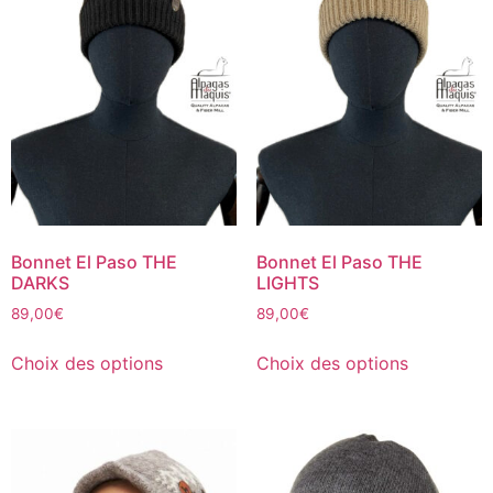
Bonnet El Paso THE
Bonnet El Paso THE
DARKS
LIGHTS
89,00
€
89,00
€
Choix des options
Choix des options