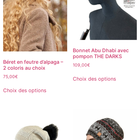
Bonnet Abu Dhabi avec
pompon THE DARKS
Béret en feutre d’alpaga –
109,00
€
2 coloris au choix
75,00
€
Choix des options
Choix des options