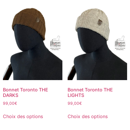
Bonnet Toronto THE
Bonnet Toronto THE
DARKS
LIGHTS
99,00
€
99,00
€
Choix des options
Choix des options