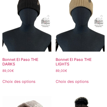
Bonnet El Paso THE
Bonnet El Paso THE
DARKS
LIGHTS
89,00
€
89,00
€
Choix des options
Choix des options