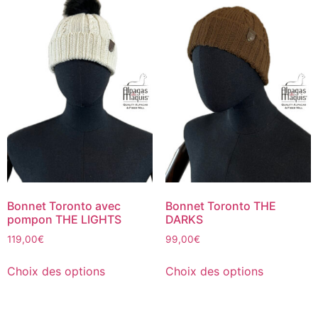
Bonnet Toronto avec
Bonnet Toronto THE
pompon THE LIGHTS
DARKS
119,00
€
99,00
€
Choix des options
Choix des options