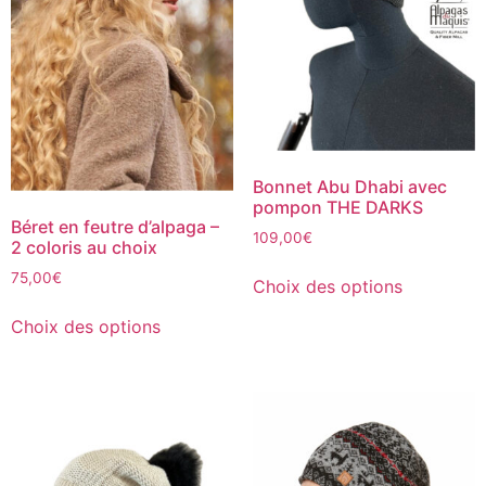
Bonnet Abu Dhabi avec
pompon THE DARKS
Béret en feutre d’alpaga –
109,00
€
2 coloris au choix
75,00
€
Choix des options
Choix des options