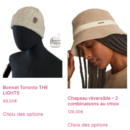
Bonnet Toronto THE
LIGHTS
Chapeau réversible – 2
99,00
€
combinaisons au choix
129,00
€
Choix des options
Choix des options